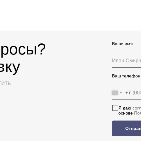
просы?
Ваше имя
вку
Иван Смир
Ваш телефон
тить
+7
Я даю
сог
основе
По
Отпра