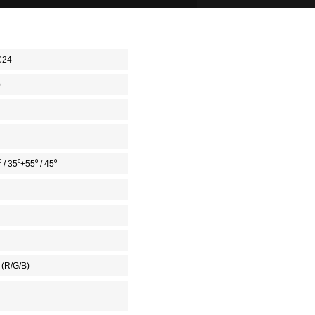
C24
0
⁰ / 35⁰+55⁰ / 45⁰
 (R/G/B)