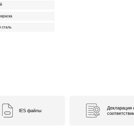
й
окраска
 сталь
Декларация 
IES файлы
соответстви