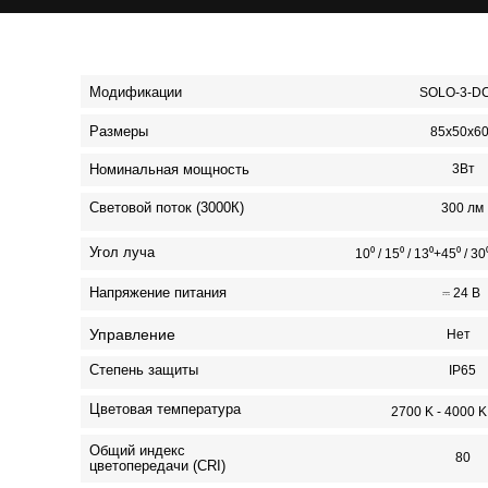
Модификации
SOLO-3-D
Размеры
85х50х6
Номинальная мощность
3Вт
Световой поток (3000К)
300 лм
Угол луча
10⁰ / 15⁰ / 13⁰+45⁰ / 30
Напряжение питания
⎓ 24 В
Управление
Нет
Степень защиты
IP65
Цветовая температура
2700 K - 4000 K
Общий индекс
80
цветопередачи (CRI)