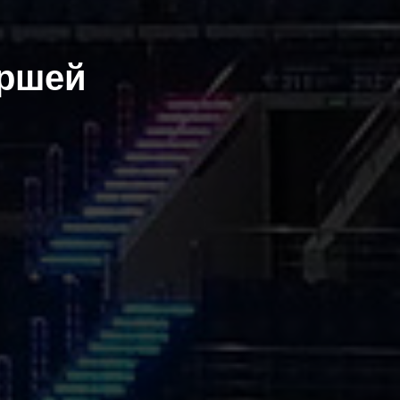
аршей