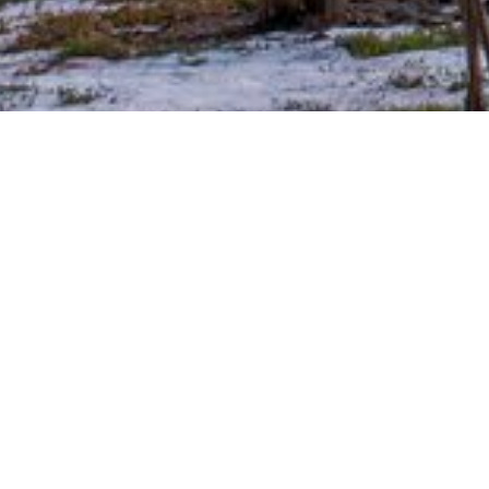
В мае 2021 года в посёлк
жилой комплекс «Уютный».
произвели светильники дл
В проекте использовали с