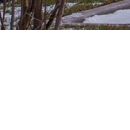
е Новоселье Ломоносовского района появился
 Мы внесли свою лепту в этот объект —
я фасадного освещения.
ветильник CHILL OUTс тёплым светом 3000К.